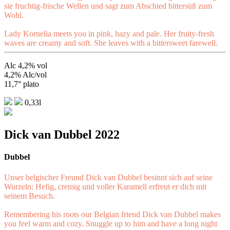
sie fruchtig-frische Wellen und sagt zum Abschied bittersüß zum
Wohl.
Lady Kornelia meets you in pink, hazy and pale. Her fruity-fresh
waves are creamy and soft. She leaves with a bittersweet farewell.
Alc 4,2% vol
4,2% Alc/vol
11,7° plato
0,33l
Dick van Dubbel 2022
Dubbel
Unser belgischer Freund Dick van Dubbel besinnt sich auf seine
Wurzeln: Hefig, cremig und voller Karamell erfreut er dich mit
seinem Besuch.
Remembering his roots our Belgian friend Dick van Dubbel makes
you feel warm and cozy. Snuggle up to him and have a long night