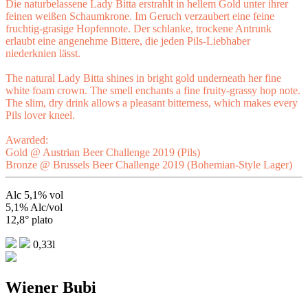
Die naturbelassene Lady Bitta erstrahlt in hellem Gold unter ihrer
feinen weißen Schaumkrone. Im Geruch verzaubert eine feine
fruchtig-grasige Hopfennote. Der schlanke, trockene Antrunk
erlaubt eine angenehme Bittere, die jeden Pils-Liebhaber
niederknien lässt.
The natural Lady Bitta shines in bright gold underneath her fine
white foam crown. The smell enchants a fine fruity-grassy hop note.
The slim, dry drink allows a pleasant bitterness, which makes every
Pils lover kneel.
Awarded:
Gold @ Austrian Beer Challenge 2019 (Pils)
Bronze @ Brussels Beer Challenge 2019 (Bohemian-Style Lager)
Alc 5,1% vol
5,1% Alc/vol
12,8° plato
0,33l
Wiener Bubi