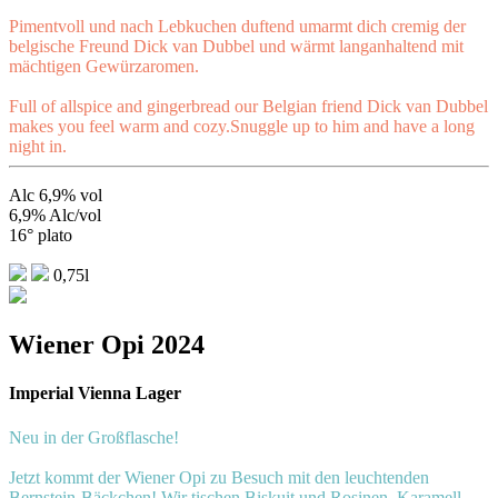
Pimentvoll und nach Lebkuchen duftend umarmt dich cremig der
belgische Freund Dick van Dubbel und wärmt langanhaltend mit
mächtigen Gewürzaromen.
Full of allspice and gingerbread our Belgian friend Dick van Dubbel
makes you feel warm and cozy.Snuggle up to him and have a long
night in.
Alc 6,9% vol
6,9% Alc/vol
16° plato
0,75l
Wiener Opi 2024
Imperial Vienna Lager
Neu in der Großflasche!
Jetzt kommt der Wiener Opi zu Besuch mit den leuchtenden
Bernstein-Bäckchen! Wir tischen Biskuit und Rosinen, Karamell