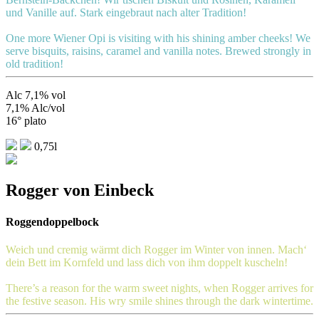
und Vanille auf. Stark eingebraut nach alter Tradition!
One more Wiener Opi is visiting with his shining amber cheeks! We
serve bisquits, raisins, caramel and vanilla notes. Brewed strongly in
old tradition!
Alc 7,1% vol
7,1% Alc/vol
16° plato
0,75l
Rogger von Einbeck
Roggendoppelbock
Weich und cremig wärmt dich Rogger im Winter von innen. Mach‘
dein Bett im Kornfeld und lass dich von ihm doppelt kuscheln!
There’s a reason for the warm sweet nights, when Rogger arrives for
the festive season. His wry smile shines through the dark wintertime.