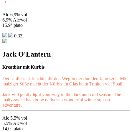
in.
Alc 6,9% vol
6,9% Alc/vol
15,9° plato
0,33l
Jack O'Lantern
Kreatbier mit Kürbis
Der sanfte Jack leuchtet dir den Weg in der dunklen Jahreszeit. Mit
malziger Süße macht der Kürbis im Glas beim Trinken viel Spaß.
Jack will gently light your way in the dark and cold season. The
malty-sweet backbone delivers a wonderful winter squash
adventure.
Alc 5,5% vol
5,5% Alc/vol
14,0° plato