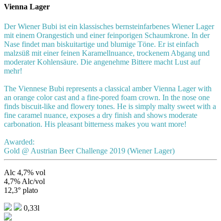
Vienna Lager
Der Wiener Bubi ist ein klassisches bernsteinfarbenes Wiener Lager
mit einem Orangestich und einer feinporigen Schaumkrone. In der
Nase findet man biskuitartige und blumige Töne. Er ist einfach
malzsüß mit einer feinen Karamellnuance, trockenem Abgang und
moderater Kohlensäure. Die angenehme Bittere macht Lust auf
mehr!
The Viennese Bubi represents a classical amber Vienna Lager with
an orange color cast and a fine-pored foam crown. In the nose one
finds biscuit-like and flowery tones. He is simply malty sweet with a
fine caramel nuance, exposes a dry finish and shows moderate
carbonation. His pleasant bitterness makes you want more!
Awarded:
Gold @ Austrian Beer Challenge 2019 (Wiener Lager)
Alc 4,7% vol
4,7% Alc/vol
12,3° plato
0,33l