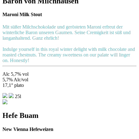
Baron von Milchhausen
Maroni Milk Stout
Mit süßer Milchschokolade und gerösteten Maroni erfreut der
winterliche Baron unseren Gaumen. Seine Cremigkeit ist süß und
langanhaltend. Ganz ehrlich!
Indulge yourself in this royal winter delight with milk chocolate and
roasted chestnuts. The creamy sweetness on our palate will linger
on. Honestly!
Alc 5,7% vol
5,7% Alc/vol
17,1° plato
25l
Hefe Buam
New Vienna Hefeweizen