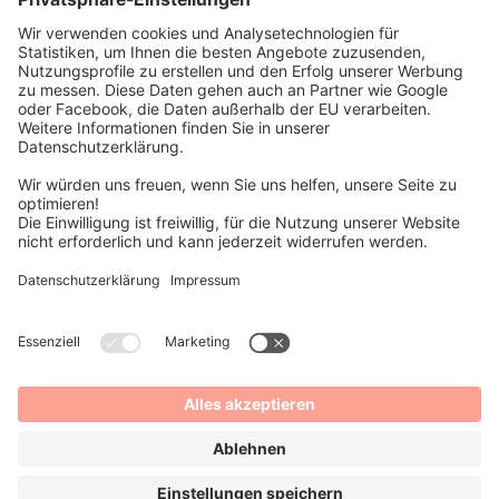
frischen Pfirsichen.
Vetter Hendrik's warming alcohol note promises what raisins and
ripe plums maintain. He appears to be grapefruit-bitter, but then
again, he is malty-sweet with his hints of dried fruit and fresh
peaches.
Alc 9,8% vol
9,8% Alc/vol
21,4° plato
0,33l
Kontakt
office@muttermilchbrewery.at
Muttermilch c/o BeerLovers,
Gumpendorfer Straße 35,
1060 Wien
Impressum