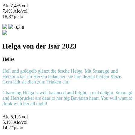
Alc 7,4% vol
7,4% Alc/vol
18,3° plato
0,33l
Helga von der Isar 2023
Helles
Hell und goldgelb glänzt die fesche Helga. Mit Smaragd und
Hersbrucker im Herzen balanciert sie ihre dezent herben Reize.
Gern lädt sie dich zum Trinken ein!
Charming Helga is well balanced and bright, a real delight. Smaragd
and Hersbrucker are dear to her big Bavarian heart. You will want to
drink with her all night!
Alc 5,1% vol
5,1% Alc/vol
14,2° plato