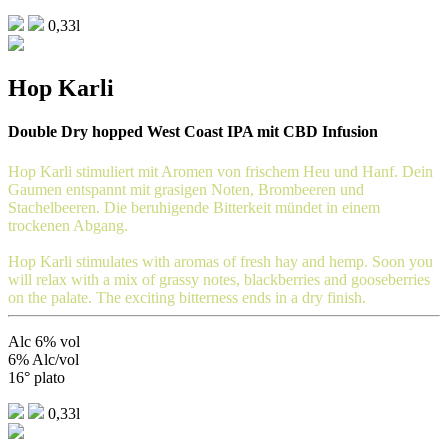
0,33l
Hop Karli
Double Dry hopped West Coast IPA mit CBD Infusion
Hop Karli stimuliert mit Aromen von frischem Heu und Hanf. Dein
Gaumen entspannt mit grasigen Noten, Brombeeren und
Stachelbeeren. Die beruhigende Bitterkeit mündet in einem
trockenen Abgang.
Hop Karli stimulates with aromas of fresh hay and hemp. Soon you
will relax with a mix of grassy notes, blackberries and gooseberries
on the palate. The exciting bitterness ends in a dry finish.
Alc 6% vol
6% Alc/vol
16° plato
0,33l