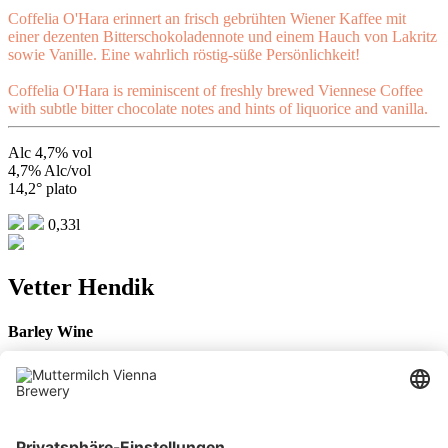
Coffelia O'Hara erinnert an frisch gebrühten Wiener Kaffee mit
einer dezenten Bitterschokoladennote und einem Hauch von Lakritz
sowie Vanille. Eine wahrlich röstig-süße Persönlichkeit!
Coffelia O'Hara is reminiscent of freshly brewed Viennese Coffee
with subtle bitter chocolate notes and hints of liquorice and vanilla.
Alc 4,7% vol
4,7% Alc/vol
14,2° plato
0,33l
Vetter Hendik
Barley Wine
Muttermilch Brewery x Brouwerij De Molen Collaboration Brew.
Vetter Hendrik's wärmende Alkoholnote verspricht, was Rosinen
und reife Zwetschken halten. Wirkt er anfangs Grapefruit-bitter, ist
er doch malzig-süß mit einem Hauch getrockneter Früchte und