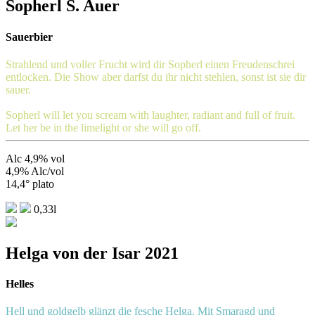
Sopherl S. Auer
Sauerbier
Strahlend und voller Frucht wird dir Sopherl einen Freudenschrei
entlocken. Die Show aber darfst du ihr nicht stehlen, sonst ist sie dir
sauer.
Sopherl will let you scream with laughter, radiant and full of fruit.
Let her be in the limelight or she will go off.
Alc 4,9% vol
4,9% Alc/vol
14,4° plato
0,33l
Helga von der Isar 2021
Helles
Hell und goldgelb glänzt die fesche Helga. Mit Smaragd und