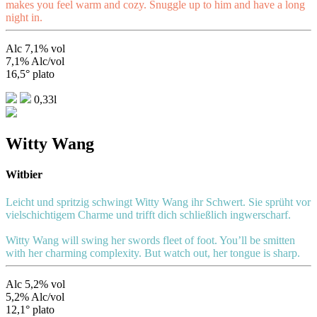
makes you feel warm and cozy. Snuggle up to him and have a long
night in.
Alc 7,1% vol
7,1% Alc/vol
16,5° plato
0,33l
Witty Wang
Witbier
Leicht und spritzig schwingt Witty Wang ihr Schwert. Sie sprüht vor
vielschichtigem Charme und trifft dich schließlich ingwerscharf.
Witty Wang will swing her swords fleet of foot. You’ll be smitten
with her charming complexity. But watch out, her tongue is sharp.
Alc 5,2% vol
5,2% Alc/vol
12,1° plato